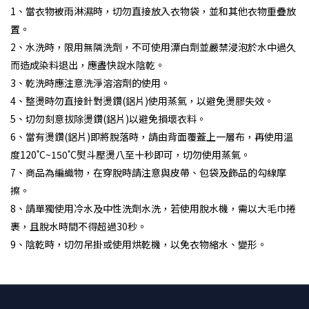
1、當衣物被雨淋濕時，切勿直接放入衣物袋，並和其他衣物重疊放
置。
2、水洗時，限用無隣洗劑，不可使用漂白劑並嚴禁浸泡於水中過久
而造成染料退出，應盡快說水陰乾。
3、乾洗時應注意洗淨溶溶劑的使用。
4、整燙時勿直接針對燙鑽(鋁片)使用蒸氣，以避免燙膠失效。
5、切勿刻意拔除燙鑽(鋁片)以避免損壞衣料。
6、當有燙鑽(鋁片)即將脫落時，請由背面覆蓋上一層布，再使用溫
度120˚C~150˚C熨斗壓燙八至十秒即可，切勿使用蒸氣。
7、商品為編織物，在穿脫時請注意與皮帶、包袋及飾品的勾線摩
擦。
8、請單獨使用冷水及中性洗劑水洗，若使用脫水機，需以大毛巾捲
裹，且脫水時間不得超過30秒。
9、陰乾時，切勿吊掛或使用烘乾機，以免衣物縮水、變形。