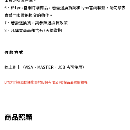
出貨的狀況產生。
6、於Lynx官網訂購商品，若需退換貨請和Lynx官網聯繫，請勿拿去
實體門市做退換貨的動作。
7、若需退換貨，請參照退換貨政策
8、凡購買商品都含有7天鑑賞期
付 款 方 式
線上刷卡（VISA、MASTER、JCB 皆可使用）
LYNX官網(威信運動器材股份有限公司)保留最終解釋權
商品照顧