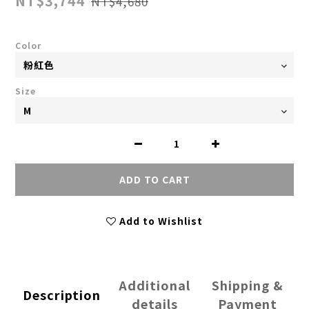
NT$3,744
NT$4,680
Color
Size
ADD TO CART
Add to Wishlist
Additional
Shipping &
Description
details
Payment