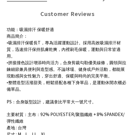
Customer Reviews
功能：吸濕排汗
保暖舒適
商品簡介：
T
•吸濕排汗保暖長
，專為活躍運動設計。採用高效吸濕排汗材
質，迅速排汗保持肌膚乾爽，內裡刷毛保暖，運動與日常皆適
用。
•拼接撞色設計增添時尚活力，合身剪裁勾勒優美線條，圓領與拉
鍊細節兼具便利與造型感。不論球場、健身或戶外活動，都能展
現動感與女性魅力，穿出舒適、保暖與時尚的完美平衡。
•整體造型活潑甜美，輕鬆搭配各種下身單品，是運動休閒衣櫃必
備單品。
PS
：合身版型設計，建議拿比平常大一號尺寸。
92% POLYESTER/
+ 8% SPANDEX/
主要材質：主布：
聚脂纖維
彈性纖維
:
產地
台灣
: M
L
LL
XL
尺寸
、
、
、