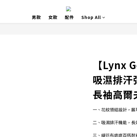
男款
女款
配件
Shop All
【Lynx 
吸濕排汗
長袖高爾
一、花紋領結設計，展
二、吸濕排汗機能，長
三、緹花布底底百搭耐