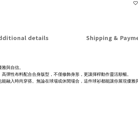
dditional details
Shipping & Paym
優雅與自信。
；高彈性布料配合合身版型，不僅修飾身形，更讓揮桿動作靈活順暢。
也能融入時尚穿搭。無論在球場或休閒場合，這件球衫都能讓你展現優雅