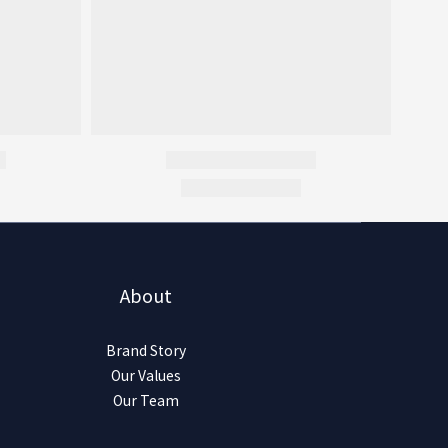
About
Brand Story
Our Values
Our Team