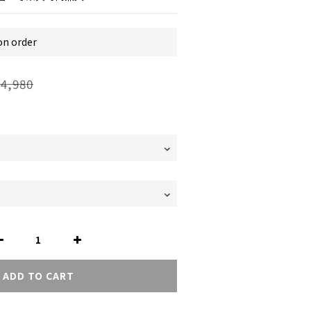
 order
4,980
ADD TO CART