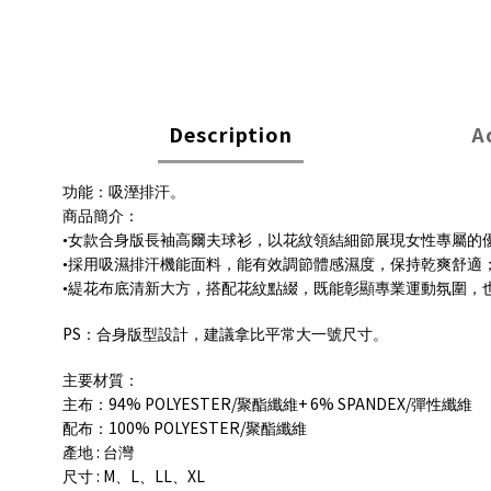
Description
A
功能：吸溼排汗。
商品簡介：
•女款合身版長袖高爾夫球衫，以花紋領結細節展現女性專屬的
•採用吸濕排汗機能面料，能有效調節體感濕度，保持乾爽舒適
•緹花布底清新大方，搭配花紋點綴，既能彰顯專業運動氛圍，
PS
：合身版型設計，建議拿比平常大一號尺寸。
主要材質：
94% POLYESTER/
+ 6% SPANDEX/
主布：
聚酯纖維
彈性纖維
100% POLYESTER/
配布：
聚酯纖維
:
產地
台灣
: M
L
LL
XL
尺寸
、
、
、