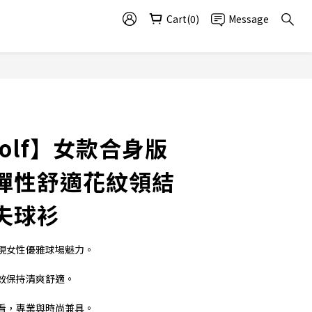
Cart(0)
Message
Golf】女款合身版
彈性舒適花紋領結
夫球衫
現女性優雅球場魅力。
效保持清爽舒適。
看，專業與時尚兼具。