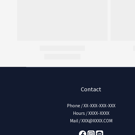
Contact
Phone / XX-XXX-XXX-XXX
Hours / XXXX-XXXX
Mail / XXX@XXXX.COM