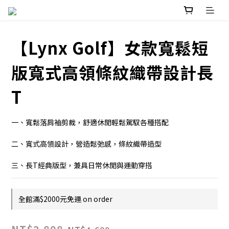
【Lynx Golf】女款寬鬆短
版寬式高領條紋織帶設計長
T
一、寬鬆落肩袖剪裁，舒適休閒輕鬆駕馭各種搭配
二、寬式高領設計，營造鬆弛感，條紋織帶造型
三、長T經典版型，兼具日常休閒與運動穿搭
全館滿$2000元免運 on order