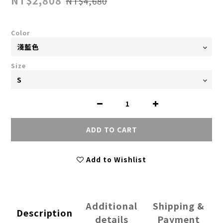
NT$2,808
NT$4,680
Color
Size
ADD TO CART
Add to Wishlist
Additional
Shipping &
Description
details
Payment