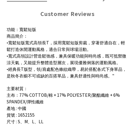
Customer Reviews
功能：寬鬆短版
商品簡介：
T
•寬鬆短版寬式高領長
，採用寬鬆短版剪裁，穿著舒適自在，輕
鬆打造休閒運動風格，適合日常與球場活動。
•寬式高領設計營造鬆弛感，兼具保暖功能與時尚感，既可抵禦微
涼天氣，又能提升整體造型層次，展現優雅俐落的運動風格。
T
/
•經典長
版型，領
肩處配色條紋織帶，易於搭配各式下身單品，
"
是秋冬衣櫥不可或缺的百搭單品，兼具舒適性與時尚感。
主要材質：
77% COTTOB/
+ 17% POLYESTER/
+ 6%
主布：
棉
聚酯纖維
SPANDEX/
彈性纖維
:
產地
中國
: 1652155
貨號
: S
M
L
LL
尺寸
、
、
、