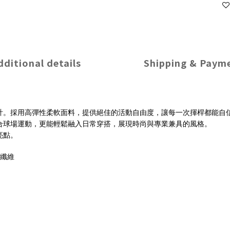
dditional details
Shipping & Paym
計。採用高彈性柔軟面料，提供絕佳的活動自由度，讓每一次揮桿都能自
合球場運動，更能輕鬆融入日常穿搭，展現時尚與專業兼具的風格。
亮點。
纖維