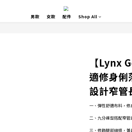
男款
女款
配件
Shop All
【Lynx 
適修身俐
設計窄管
一、彈性舒適布料，修
二、九分褲型搭配窄管
三、修飾腿部線條，兼