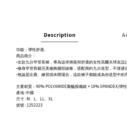
Description
A
功能：彈性舒適。
商品簡介：
•女款九分窄管長褲，專為追求俐落與舒適的女性高爾夫球友設
•修身窄管剪裁完美修飾腿部線條，搭配簡約九分造型，不僅適
•無論是比賽、練習或休閒場合，這款褲子都能成為你造型中的
90% POLYAMIDE
+ 10% SPANDEX/
主要材質：
聚醯胺纖維
彈性
:
產地
中國
: M
L
LL
XL
尺寸
、
、
、
: 1252223
貨號