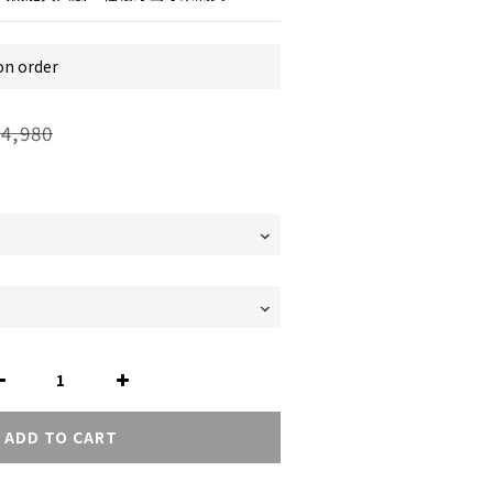
 order
4,980
ADD TO CART