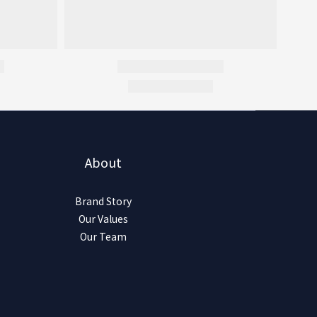
About
Brand Story
Our Values
Our Team