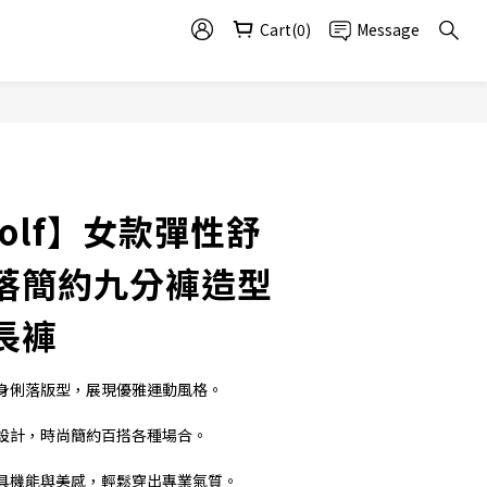
Cart(0)
Message
Golf】女款彈性舒
落簡約九分褲造型
長褲
身俐落版型，展現優雅運動風格。
設計，時尚簡約百搭各種場合。
具機能與美感，輕鬆穿出專業氣質。