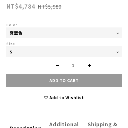
NT$4,784
NT$5,980
Color
Size
ADD TO CART
Add to Wishlist
Additional
Shipping &
Description