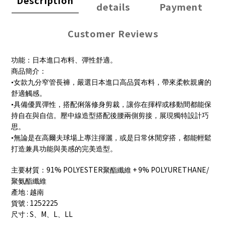
details
Payment
Customer Reviews
功能：日本進口布料、彈性舒適。
商品簡介：
•女款九分窄管長褲，嚴選日本進口高品質布料，帶來柔軟親膚的
舒適觸感。
•具備優異彈性，搭配俐落修身剪裁，讓你在揮桿或移動間都能保
持自在與自信。壓中線造型搭配後腰兩側剪接，展現獨特設計巧
思。
•無論是在高爾夫球場上專注揮灑，或是日常休閒穿搭，都能輕鬆
打造兼具功能與美感的完美造型。
91% POLYESTER
+ 9% POLYURETHANE/
主要材質：
聚酯纖維
聚氨酯纖維
:
產地
越南
: 1252225
貨號
: S
M
L
LL
尺寸
、
、
、