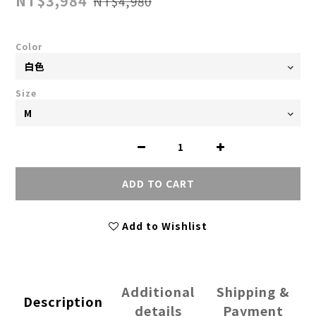
NT$3,984
NT$4,980
Color
Size
ADD TO CART
Add to Wishlist
Additional
Shipping &
Description
details
Payment