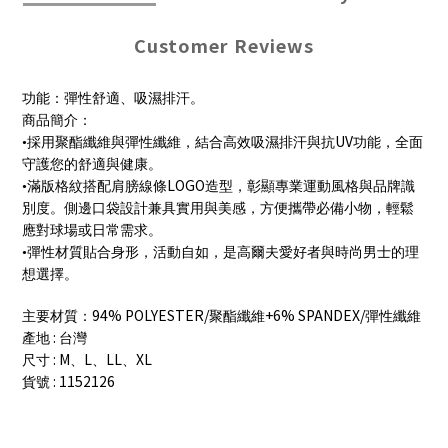
Customer Reviews
功能：彈性舒適、吸濕排汗。
商品簡介：
UV
•採用聚酯纖維與彈性纖維，結合高效吸濕排汗與抗
功能，全面
守護您的舒適與健康。
LOGO
•滿版格紋搭配肩膀線條
造型，彰顯專業運動風格與品牌識
別度。側邊口袋設計兼具實用與美感，方便攜帶必備小物，輕鬆
應對球場或日常需求。
•彈性材質貼合身形，活動自如，是高爾夫愛好者與時尚男士的理
想選擇。
94% POLYESTER/
+6% SPANDEX/
主要材質：
聚酯纖維
彈性纖維
:
產地
台灣
: M
L
LL
XL
尺寸
、
、
、
: 1152126
貨號