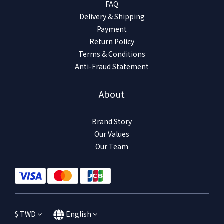
FAQ
Delivery & Shipping
Payment
Return Policy
Terms & Conditions
Anti-Fraud Statement
About
Brand Story
Our Values
Our Team
$
TWD
English