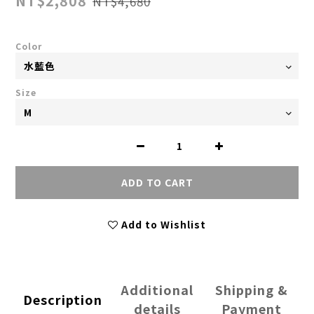
NT$2,808
NT$4,680
Color
Size
ADD TO CART
Add to Wishlist
Additional
Shipping &
Description
details
Payment