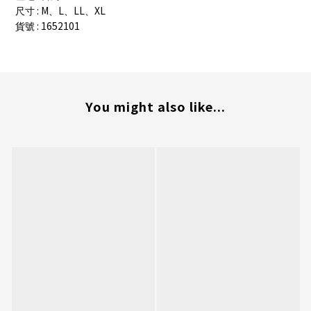
: M
L
LL
XL
尺寸
、
、
、
: 1652101
貨號
You might also like...