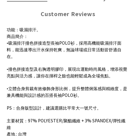
Customer Reviews
功能：吸濕排汗。
商品簡介：
POLO
•吸濕排汗撞色拼接造型長袖
衫，採用高機能吸濕排汗面
料，能迅速導出汗水保持乾爽，無論球場或日常活動皆舒適自
在。
•撞色拼接造型及右胸透明膠印，展現出運動時尚風格，增添視覺
亮點與活力感，讓你在揮桿之餘也能輕鬆成為全場焦點。
•立體合身剪裁有效修飾身形比例，提升整體俐落感與精緻度，是
POLO
兼具機能與設計感的百搭長袖
衫。
PS
：合身版型設計，建議選購比平常大一號尺寸。
97% POLYESTER/
+ 3% SPANDEX/
主要材質：
聚酯纖維
彈性纖
維
:
產地
台灣