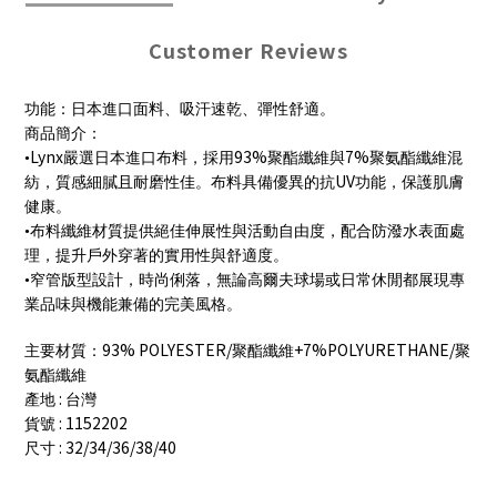
Customer Reviews
功能：日本進口面料、吸汗速乾、彈性舒適。
商品簡介：
Lynx
93%
7%
•
嚴選日本進口布料，採用
聚酯纖維與
聚氨酯纖維混
UV
紡，質感細膩且耐磨性佳。布料具備優異的抗
功能，保護肌膚
健康。
•布料纖維材質提供絕佳伸展性與活動自由度，配合防潑水表面處
理，提升戶外穿著的實用性與舒適度。
•窄管版型設計，時尚俐落，無論高爾夫球場或日常休閒都展現專
業品味與機能兼備的完美風格。
93% POLYESTER/
+7%POLYURETHANE/
主要材質：
聚酯纖維
聚
氨酯纖維
:
產地
台灣
: 1152202
貨號
: 32/34/36/38/40
尺寸