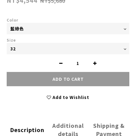
NT$4,544
NT$5,680
Color
Size
ADD TO CART
Add to Wishlist
Additional
Shipping &
Description
details
Payment