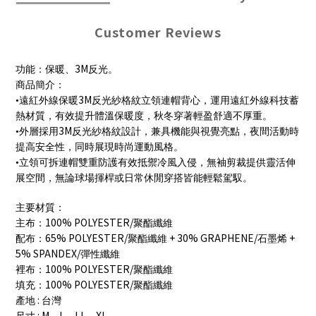
Customer Reviews
3M
功能：保暖、
反光。
商品簡介：
3M
•遠紅外線保暖
反光紗格紋立領連帽背心，運用遠紅外線科技蓄
熱材質，有效提升體溫保暖度，秋冬穿著輕盈舒適不厚重。
3M
•外層採用
反光紗格紋設計，兼具機能與視覺亮點，夜間活動時
提高安全性，同時展現時尚運動風格。
•立領可拆連帽雙重防護有效抵禦冷風入侵，無袖剪裁提供靈活伸
展空間，無論球場揮桿或日常休閒穿搭皆能輕鬆駕馭。
主要材質：
100% POLYESTER/
主布：
聚酯纖維
65% POLYESTER/
+ 30% GRAPHENE/
+
配布：
聚酯纖維
石墨烯
5% SPANDEX/
彈性纖維
100% POLYESTER/
裡布：
聚酯纖維
100% POLYESTER/
填充：
聚酯纖維
:
產地
台灣
: M
L
LL
XL