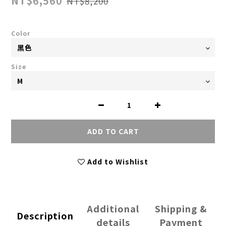
NT$6,560
NT$8,200
Color
Size
ADD TO CART
Add to Wishlist
Additional
Shipping &
Description
details
Payment