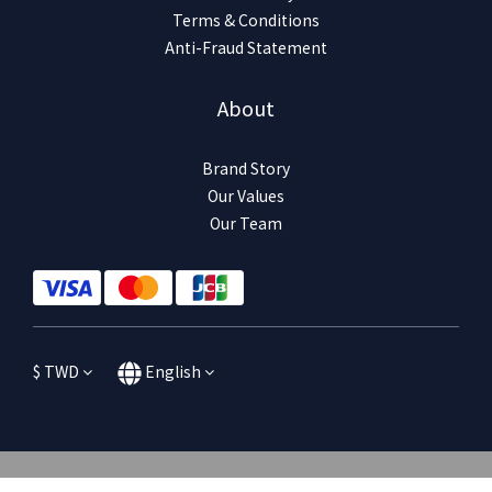
Terms & Conditions
Anti-Fraud Statement
About
Brand Story
Our Values
Our Team
$
TWD
English