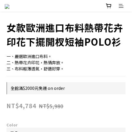
女款歐洲進口布料熱帶花卉
印花下擺開杈短袖POLO衫
一、嚴選歐洲進口布料。
二、熱帶花卉印花，熱情奔放。
三、布料輕薄透氣，舒適好穿。
全館滿$2000元免運 on order
NT$4,784
NT$5,980
Color