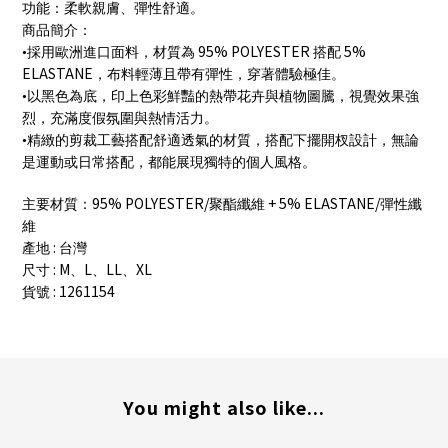
功能：柔軟親膚、彈性舒適。
商品簡介：
95% POLYESTER
5%
•採用歐洲進口面料，材質為
搭配
ELASTANE
，布料輕薄且帶有彈性，穿著體驗極佳。
•以黑色為底，印上色彩鮮豔的熱帶花卉與植物圖騰，視覺效果強
烈，充滿度假氛圍與熱情活力。
•精緻的剪裁工藝搭配舒適透氣的材質，搭配下擺開杈設計，無論
是運動或日常搭配，都能展現獨特的個人風格。
95% POLYESTER/
+ 5% ELASTANE/
主要材質：
聚酯纖維
彈性纖
維
:
產地
台灣
: M
L
LL
XL
尺寸
、
、
、
: 1261154
貨號
You might also like...