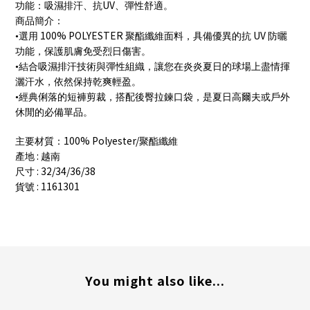
UV
功能：吸濕排汗、抗
、彈性舒適。
商品簡介：
100% POLYESTER
UV
•選用
聚酯纖維面料，具備優異的抗
防曬
功能，保護肌膚免受烈日傷害。
•結合吸濕排汗技術與彈性組織，讓您在炎炎夏日的球場上盡情揮
灑汗水，依然保持乾爽輕盈。
•經典俐落的短褲剪裁，搭配後臀拉鍊口袋，是夏日高爾夫或戶外
休閒的必備單品。
100% Polyester/
主要材質：
聚酯纖維
:
產地
越南
: 32/34/36/38
尺寸
: 1161301
貨號
You might also like...