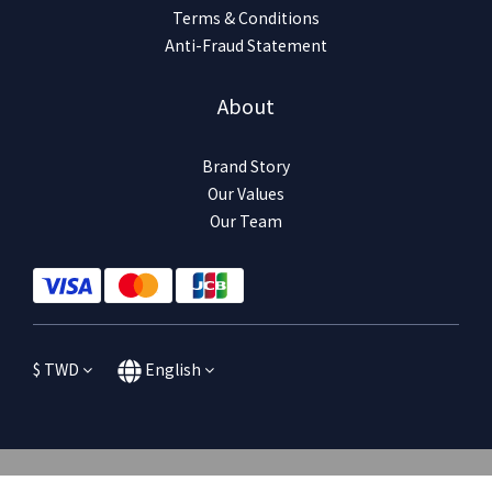
Terms & Conditions
Anti-Fraud Statement
About
Brand Story
Our Values
Our Team
$
TWD
English