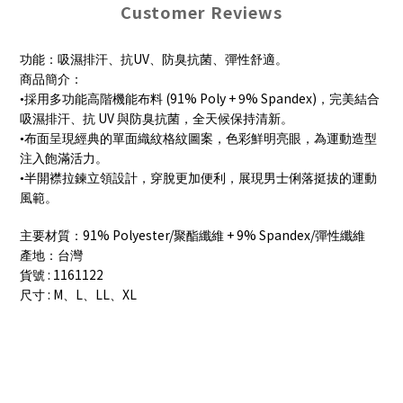
Customer Reviews
UV
功能：吸濕排汗、抗
、防臭抗菌、彈性舒適。
商品簡介：
(91% Poly + 9% Spandex)
•採用多功能高階機能布料
，完美結合
UV
吸濕排汗、抗
與防臭抗菌，全天候保持清新。
•布面呈現經典的單面織紋格紋圖案，色彩鮮明亮眼，為運動造型
注入飽滿活力。
•半開襟拉鍊立領設計，穿脫更加便利，展現男士俐落挺拔的運動
風範。
91% Polyester/
+ 9% Spandex/
主要材質：
聚酯纖維
彈性纖維
產地：台灣
: 1161122
貨號
: M
L
LL
XL
尺寸
、
、
、