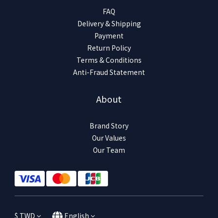
FAQ
Delivery & Shipping
Payment
Return Policy
Terms & Conditions
Anti-Fraud Statement
About
Brand Story
Our Values
Our Team
$
TWD
English