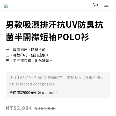
男款吸濕排汗抗UV防臭抗
菌半開襟短袖POLO衫
一、吸濕排汗，防臭抗菌。
二、格紋印花，經典搶眼。
三、半開襟拉鍊，俐落帥氣。
Until
08/09 16:00
父親節限定｜滿額現抵 (多重門檻)
on selected categories
全館滿$2000元免運 on order
NT$3,984
NT$4,980