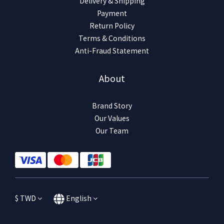
Delivery & Shipping
Payment
Return Policy
Terms & Conditions
Anti-Fraud Statement
About
Brand Story
Our Values
Our Team
$
TWD
English