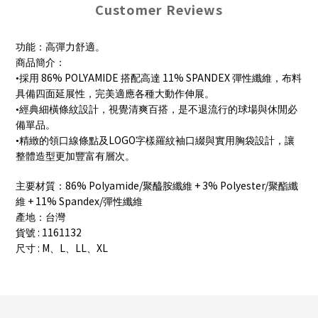
Customer Reviews
功能：高彈力舒適。
商品簡介：
86% POLYAMIDE
11% SPANDEX
•採用
搭配高達
彈性纖維，布料
具備四面延展性，完美適應各種大動作伸展。
•經典細橫條紋設計，視覺清爽百搭，是不退流行的球場與休閒必
備單品。
LOGO
•精緻的領口線條點及
字樣羅紋袖口綴與實用胸袋設計，讓
整體造型更加豐富有層次。
86% Polyamide/
+ 3% Polyester/
主要材質：
聚醯胺纖維
聚酯纖
+ 11% Spandex/
維
彈性纖維
產地：台灣
: 1161132
貨號
: M
L
LL
XL
尺寸
、
、
、