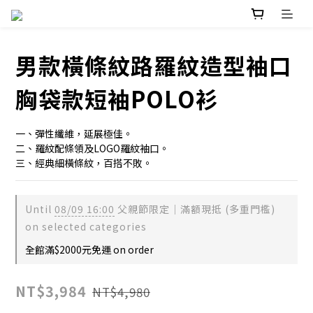
男款橫條紋路羅紋造型袖口
胸袋款短袖POLO衫
一、彈性纖維，延展極佳。
二、羅紋配條領及LOGO羅紋袖口。
三、經典細橫條紋，百搭不敗。
Until
08/09 16:00
父親節限定｜滿額現抵 (多重門檻)
on selected categories
全館滿$2000元免運 on order
NT$3,984
NT$4,980