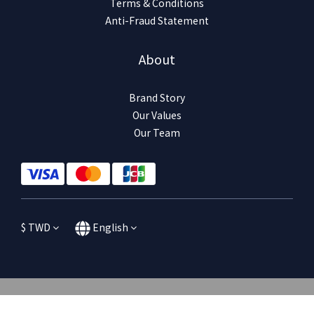
Terms & Conditions
Anti-Fraud Statement
About
Brand Story
Our Values
Our Team
$
TWD
English