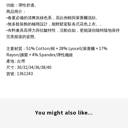
功能：彈性舒適。
商品簡介：
•春夏必備的清爽灰綠色系，高比例棉與萊賽爾混紡。
•無多餘裝飾的極簡設計，能輕鬆駕馭各式花色上衣。。
•布料兼具高彈力與抗皺特性，活動自如，更能讓你隨時隨地保持
完美挺拔的姿態。
51% Cotton/
+ 28% Lyocell/
+ 17%
主要材質：
棉
萊賽爾
Rayon/
+ 4% Spandex/
嫘縈
彈性纖維
:
產地
台灣
: 30/32/34/36/38/40
尺寸
: 1361243
貨號
You might also like...