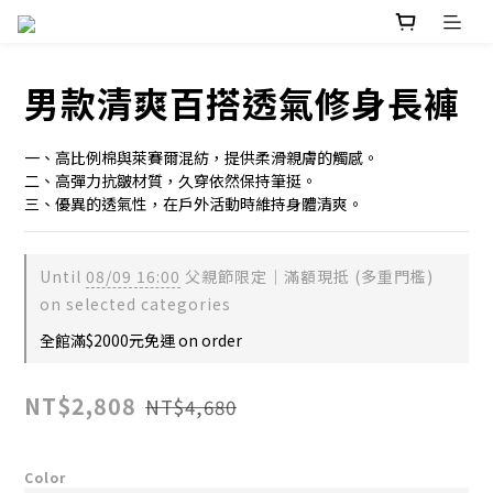
男款清爽百搭透氣修身長褲
一、高比例棉與萊賽爾混紡，提供柔滑親膚的觸感。
二、高彈力抗皺材質，久穿依然保持筆挺。
三、優異的透氣性，在戶外活動時維持身體清爽。
Until
08/09 16:00
父親節限定｜滿額現抵 (多重門檻)
on selected categories
全館滿$2000元免運 on order
NT$2,808
NT$4,680
Color