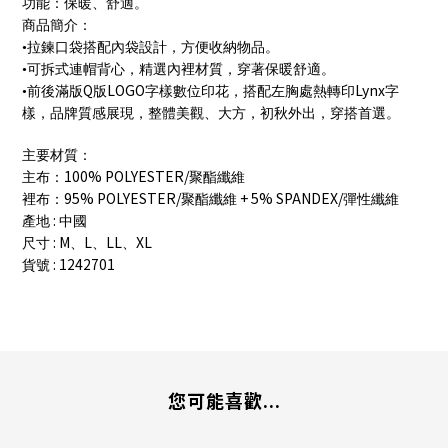
功能：保暖、舒適。
商品簡介：
•拉鍊口袋搭配內袋設計，方便收納物品。
•可拆式連帽背心，精選內裡材質，穿著保暖舒適。
Q
LOGO
Lynx
•前後滿版
版
字樣數位印花，搭配左胸處熱轉印
字
樣，品牌質感展現，整體美觀、大方，初秋外出，穿搭首選。
主要材質：
100% POLYESTER/
主布：
聚酯纖維
95% POLYESTER/
+ 5% SPANDEX/
裡布：
聚酯纖維
彈性纖維
:
產地
中國
: M
L
LL
XL
尺寸
、
、
、
: 1242701
貨號
您可能喜歡...