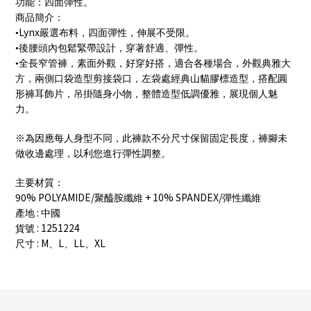
功能：四面彈性。
商品簡介：
Lynx
•
嚴選布料，四面彈性，伸展不受限。
•後腰頭內包鬆緊帶設計，穿著舒適、彈性。
•全長窄管褲，素面外觀，好穿好搭，適合各種場合，外觀典雅大
方，兩側口袋造型剪接袋口，左袋處經典山貓膠標造型，搭配圓
形褲耳飾片，吊掛隨身小物，整體造型低調優雅，展現個人魅
力。
※為因應每人身型不同，此褲款不分尺寸保留固定長度，褲腳未
做收邊處理，以利您進行彈性調整。
主要材質：
90% POLYAMIDE/
+ 10% SPANDEX/
聚醯胺纖維
彈性纖維
:
產地
中國
: 1251224
貨號
: M
L
LL
XL
尺寸
、
、
、