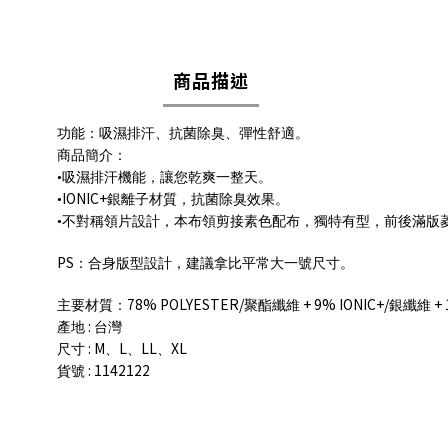
商品描述
功能：吸濕排汗、抗菌除臭、彈性舒適。
商品簡介：
•吸濕排汗機能，讓您乾爽一整天。
IONIC+
•
銀離子材質，抗菌除臭效果。
•不對稱領片設計，本布領剪接素色配布，獨特有型，前後滿版
PS
：合身版型設計，建議拿比平常大一號尺寸。
78% POLYESTER/
+ 9% IONIC+/
+ 
主要材質：
聚酯纖維
銀纖維
:
產地
台灣
: M
L
LL
XL
尺寸
、
、
、
: 1142122
貨號