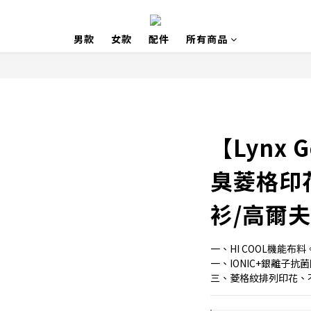
男款
女款
配件
所有商品
【Lynx 
臭菱格印
衫/高爾
一、HI COOL機能布料
一、IONIC+銀離子抗
三、菱格紋排列印花、