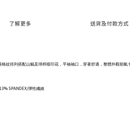
了解更多
送貨及付款方式
菱格紋排列搭配山貓及球桿樣印花，平袖袖口，穿著舒適，整體外觀朝氣
13% SPANDEX/
彈性纖維