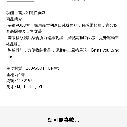
功能：義大利進口面料
商品簡介：
POLO
•長袖
衫，採用義大利進口純棉面料，觸感柔軟舒，適合秋
冬高爾夫及日常穿著。
•滿版格紋設計結合胸前精緻刺繡，展現高雅時尚感，提升運動穿
搭品味。
Bring you Lynx
•胸袋設計，方便收納物品，優雅紳士風格展現，
life
。
100%COTTON/
主要材質：
棉
:
產地
台灣
: 1152153
貨號
: M
L
LL
XL
尺寸
、
、
、
您可能喜歡...