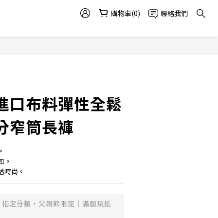
購物車(0)
聯絡我們
進口布料彈性全鬆
分窄筒長褲
。
如。
落時尚。
指定分類，父親節限定｜滿額現抵