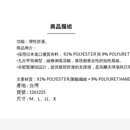
商品描述
功能：彈性舒適。
商品簡介：
91% POLYESTER
9% POLYURE
•採用日本進口優質布料，
與
•九分窄筒褲型，線條俐落流暢，展現都會女性的知性風格。
•全鬆緊腰頭設計，提供腹部舒適的支撐感，是高爾夫球場與日
91% POLYESTER/
+ 9% POLYURETHANE
主要材質：
聚酯纖維
產地
台灣
:
貨號
: 1261225
尺寸
、
、
、
: M
L
LL
X