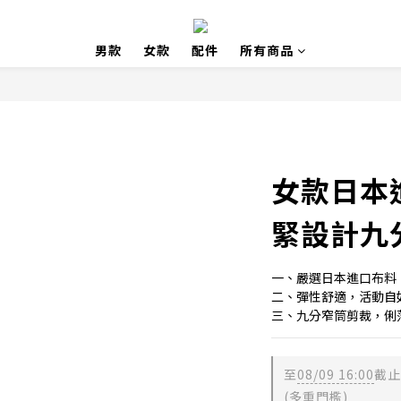
男款
女款
配件
所有商品
女款日本
緊設計九
一、嚴選日本進口布料
二、彈性舒適，活動自
三、九分窄筒剪裁，俐
至
08/09 16:00
截止
(多重門檻)