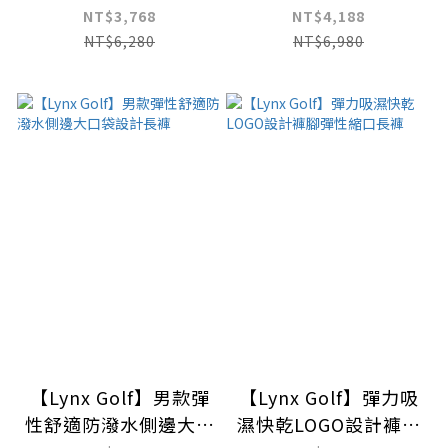
繩立領T
口袋立領風衣夾克
NT$3,768
NT$4,188
NT$6,280
NT$6,980
【Lynx Golf】男款彈
【Lynx Golf】彈力吸
性舒適防潑水側邊大口
濕快乾LOGO設計褲腳