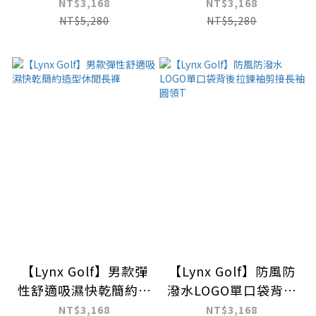
袋設計長褲
彈性縮口長褲
NT$3,168
NT$3,168
NT$5,280
NT$5,280
【Lynx Golf】男款彈
【Lynx Golf】防風防
性舒適吸濕快乾簡約造
潑水LOGO單口袋背後
型休閒長褲
拉鍊袖剪接長袖圓領T
NT$3,168
NT$3,168