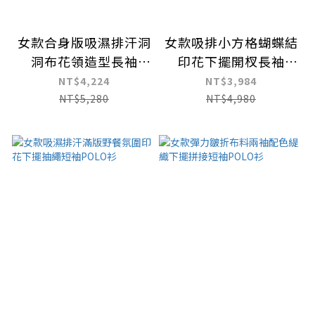
女款合身版吸濕排汗洞
女款吸排小方格蝴蝶結
洞布花領造型長袖
印花下擺開杈長袖
POLO衫
POLO衫
NT$4,224
NT$3,984
NT$5,280
NT$4,980