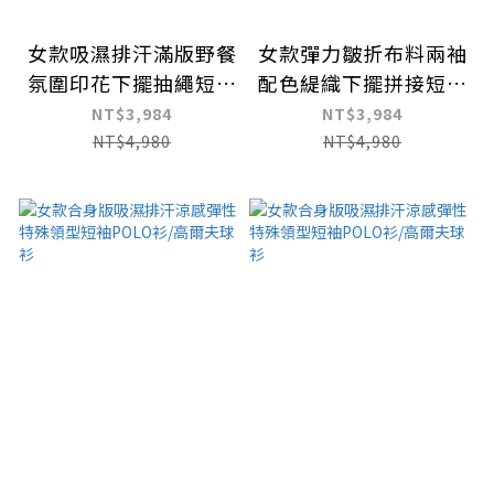
女款吸濕排汗滿版野餐
女款彈力皺折布料兩袖
氛圍印花下擺抽繩短袖
配色緹織下擺拼接短袖
POLO衫
POLO衫
NT$3,984
NT$3,984
NT$4,980
NT$4,980