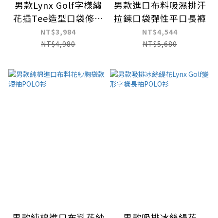
男款Lynx Golf字樣繡
男款進口布料吸濕排汗
花插Tee造型口袋修身
拉鍊口袋彈性平口長褲
平口長褲
NT$3,984
NT$4,544
NT$4,980
NT$5,680
男款純棉進口布料花紗
男款吸排冰絲緹花