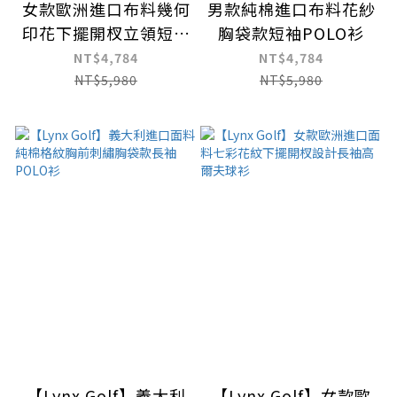
女款歐洲進口布料幾何
男款純棉進口布料花紗
印花下擺開杈立領短袖
胸袋款短袖POLO衫
POLO衫
NT$4,784
NT$4,784
NT$5,980
NT$5,980
【Lynx Golf】義大利
【Lynx Golf】女款歐