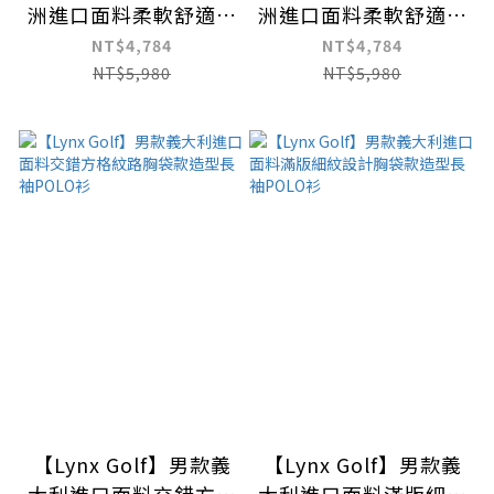
洲進口面料柔軟舒適滿
洲進口面料柔軟舒適圓
版迷幻印花設計長袖高
領拉鍊滿版草寫印花長
NT$4,784
NT$4,784
爾夫球衫
袖高爾夫球衫
NT$5,980
NT$5,980
【Lynx Golf】男款義
【Lynx Golf】男款義