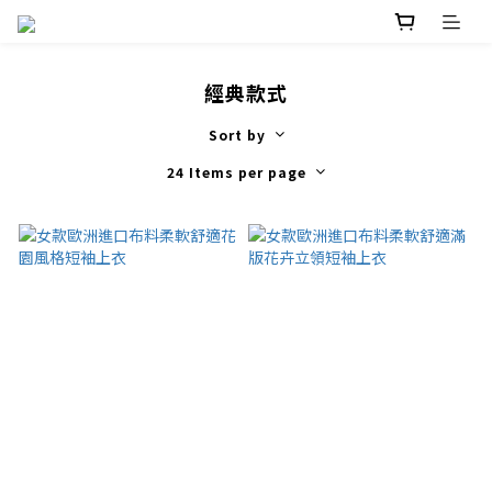
經典款式
Sort by
24 Items per page