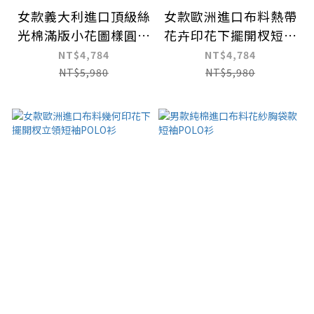
女款義大利進口頂級絲
女款歐洲進口布料熱帶
光棉滿版小花圖樣圓領
花卉印花下擺開杈短袖
上衣
POLO衫
NT$4,784
NT$4,784
NT$5,980
NT$5,980