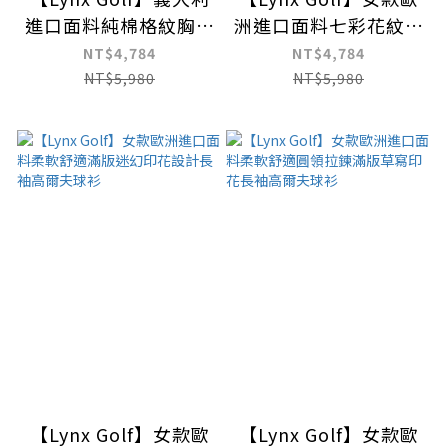
進口面料純棉格紋胸前
洲進口面料七彩花紋下
刺繡胸袋款長袖POLO
擺開杈設計長袖高爾夫
NT$4,784
NT$4,784
衫
球衫
NT$5,980
NT$5,980
【Lynx Golf】女款歐
【Lynx Golf】女款歐