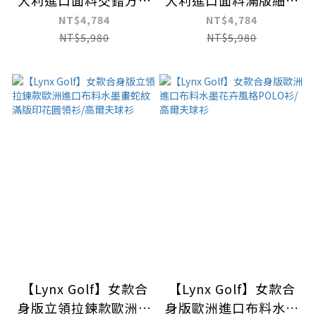
大利進口面料交錯方格
大利進口面料滿版細紋
紋路胸袋款造型長袖
設計胸袋款造型長袖
NT$4,784
NT$4,784
POLO衫
POLO衫
NT$5,980
NT$5,980
【Lynx Golf】女款合
【Lynx Golf】女款合
身版立領拉鍊款歐洲進
身版歐洲進口布料水墨