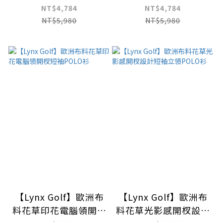
口布料水墨畫蛇紋滿版
花卉風格POLO衫/高
NT$4,784
NT$4,784
印花圓領衫/高爾夫球
爾夫球衫
NT$5,980
NT$5,980
衫
【Lynx Golf】歐洲布
【Lynx Golf】歐洲布
料花草印花電腦領開杈
料花草光影感開杈設計