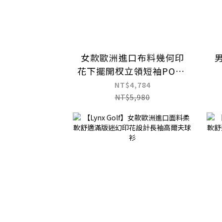
女款歐洲進口布料幾何印
花下擺開杈立領短袖POLO
衫
NT$4,784
NT$5,980