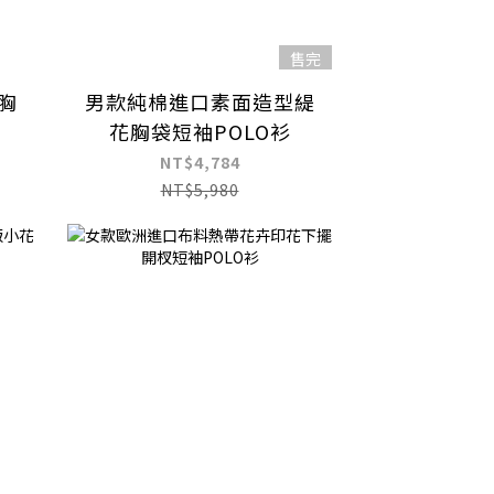
售完
胸
男款純棉進口素面造型緹
花胸袋短袖POLO衫
NT$4,784
NT$5,980