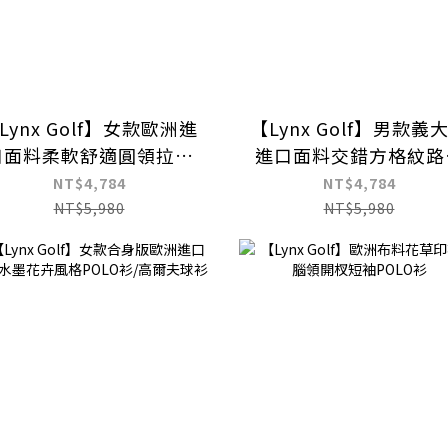
Lynx Golf】女款歐洲進
【Lynx Golf】男款義
口面料柔軟舒適圓領拉鍊
進口面料交錯方格紋路
滿版草寫印花長袖高爾夫
袋款造型長袖POLO
NT$4,784
NT$4,784
球衫
NT$5,980
NT$5,980