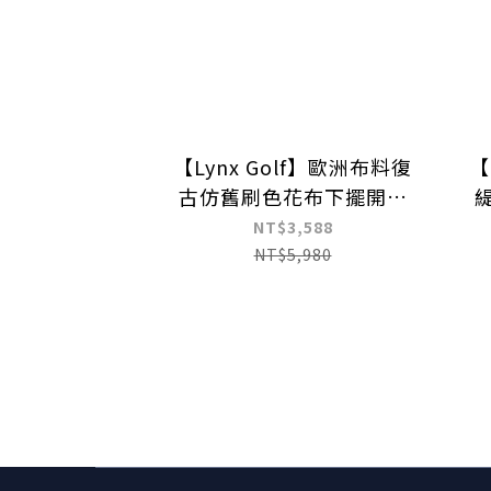
【Lynx Golf】歐洲布料復
【
古仿舊刷色花布下擺開杈
短袖POLO衫
NT$3,588
NT$5,980