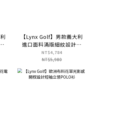
大利
【Lynx Golf】男款義大利
胸
進口面料滿版細紋設計胸
衫
袋款造型長袖POLO衫
NT$4,784
NT$5,980