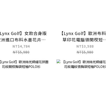
Lynx Golf】女款合身版
【Lynx Golf】歐洲布
歐洲進口布料水墨花卉風
草印花電腦領開杈短
格POLO衫/高爾夫球衫
POLO衫
NT$4,784
NT$3,588
NT$5,980
NT$5,980