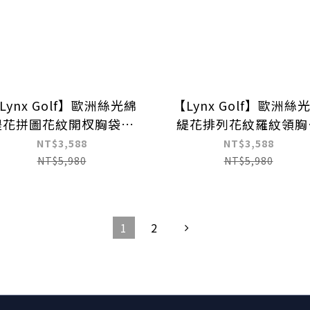
Lynx Golf】歐洲絲光綿
【Lynx Golf】歐洲絲
緹花拼圖花紋開杈胸袋短
緹花排列花紋羅紋領胸
袖POLO衫
短袖POLO衫
NT$3,588
NT$3,588
NT$5,980
NT$5,980
1
2