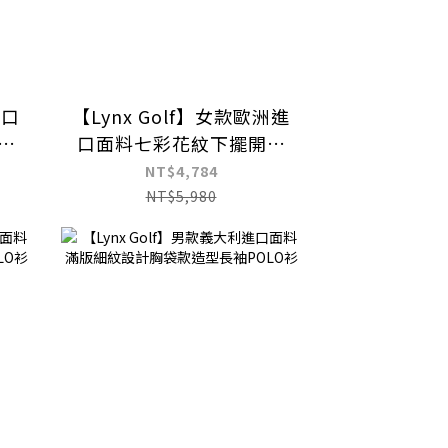
進口
【Lynx Golf】女款歐洲進
胸
口面料七彩花紋下擺開杈
設計長袖高爾夫球衫
NT$4,784
NT$5,980