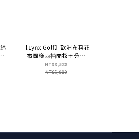
光綿
【Lynx Golf】歐洲布料花
袋
布圖樣兩袖開杈七分袖
POLO衫
NT$3,588
NT$5,980