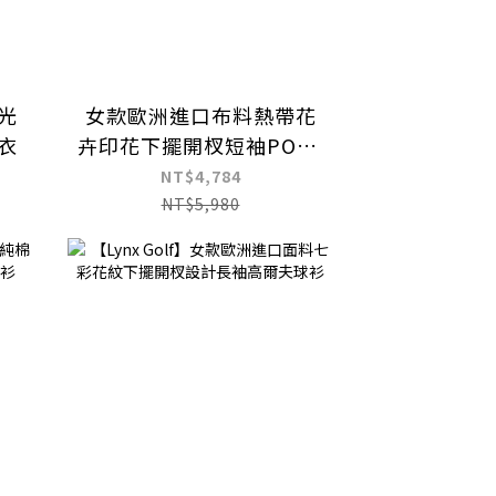
光
女款歐洲進口布料熱帶花
衣
卉印花下擺開杈短袖POLO
衫
NT$4,784
NT$5,980