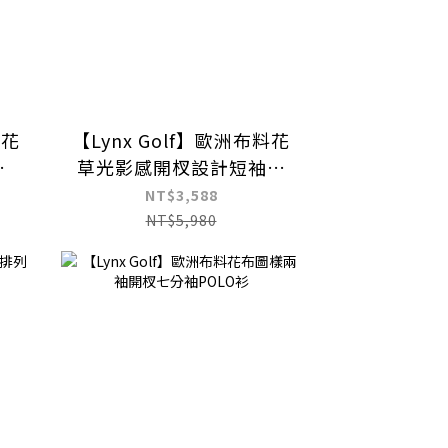
料花
【Lynx Golf】歐洲布料花
袖
草光影感開杈設計短袖立
領POLO衫
NT$3,588
NT$5,980