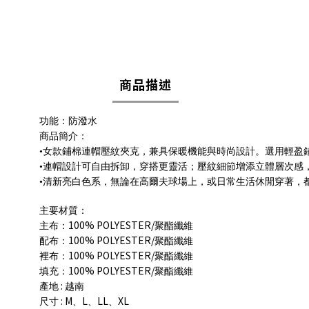
商品描述
功能：防潑水
商品簡介：
•女款鋪棉連帽壓紋夾克，兼具保暖機能與時尚設計。選用輕盈
•連帽設計可自由拆卸，穿搭更靈活；壓紋細節增添立體層次感
•清新亮白色系，無論在高爾夫球場上，或日常生活休閒穿著，
主要材質：
100% POLYESTER/
主布：
聚酯纖維
100% POLYESTER/
配布：
聚酯纖維
100% POLYESTER/
裡布：
聚酯纖維
100% POLYESTER/
填充：
聚酯纖維
:
產地
越南
: M
L
LL
XL
尺寸
、
、
、