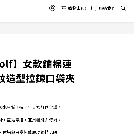
購物車(0)
聯絡我們
Golf】女款鋪棉連
紋造型拉鍊口袋夾
潑水材質加持，全天候舒適守護。
計，靈活穿搭，兼具機能與時尚。
，球場與日常皆能展現獨特品味。