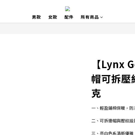
男款
女款
配件
所有商品
【Lynx 
帽可拆壓
克
一、輕盈鋪棉保暖，防
二、可拆連帽與壓紋設
三、亮白色系清新優雅