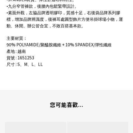
•九分窄管褲款，後腰內包鬆緊帶設計。
•素面外觀，左脇品牌透明膠印，質感十足，右後袋品牌系列膠
標，增加品牌辨識度，後褲耳處圓型飾片方便吊掛球場小物，運
動、休閒、辦公皆合宜，不敗百搭基本款。
主要材質：
90% POLYAMIDE/
+ 10% SPANDEX/
聚醯胺纖維
彈性纖維
:
產地
越南
: 1651253
貨號
: S
M
L
LL
尺寸
、
、
、
您可能喜歡...