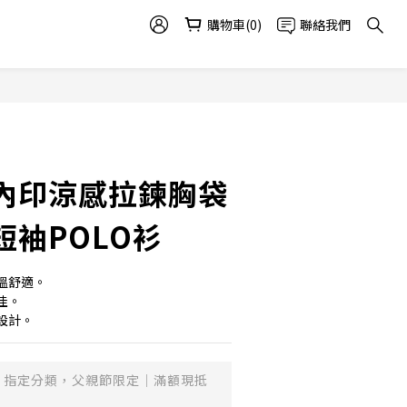
購物車(0)
聯絡我們
內印涼感拉鍊胸袋
短袖POLO衫
溫舒適。
佳。
設計。
指定分類，父親節限定｜滿額現抵