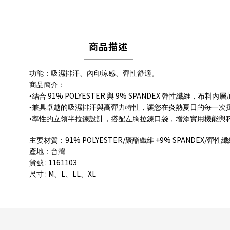
商品描述
功能：吸濕排汗、內印涼感、彈性舒適。
商品簡介：
91% POLYESTER
9% SPANDEX
•結合
與
彈性纖維，布料內層
•兼具卓越的吸濕排汗與高彈力特性，讓您在炎熱夏日的每一次
•率性的立領半拉鍊設計，搭配左胸拉鍊口袋，增添實用機能與
91% POLYESTER/
+9% SPANDEX/
主要材質：
聚酯纖維
彈性纖
產地：台灣
: 1161103
貨號
: M
L
LL
XL
尺寸
、
、
、