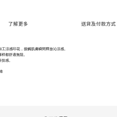
了解更多
送貨及付款方式
加工涼感印花，接觸肌膚瞬間釋放沁涼感。
揮桿都舒適無阻。
科技感。
維