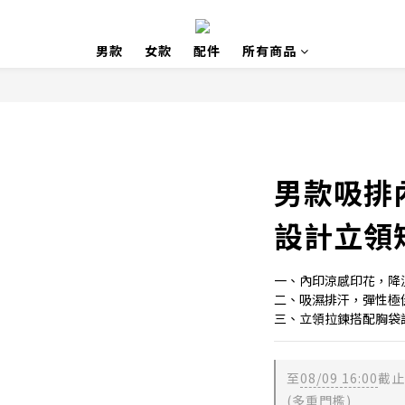
男款
女款
配件
所有商品
男款吸排
設計立領
一、內印涼感印花，降
二、吸濕排汗，彈性極
三、立領拉鍊搭配胸袋
至
08/09 16:00
截止
(多重門檻)