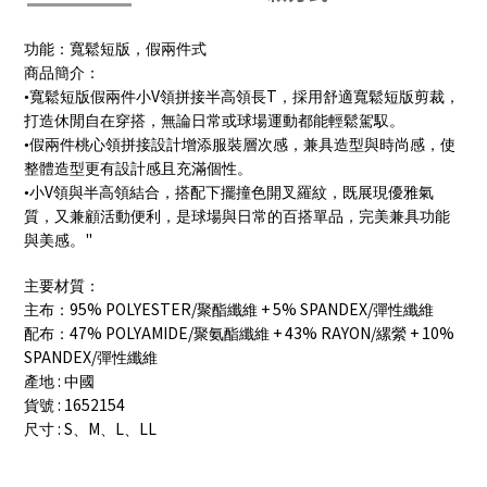
功能：寬鬆短版，假兩件式
商品簡介：
V
T
•寬鬆短版假兩件小
領拼接半高領長
，採用舒適寬鬆短版剪裁，
打造休閒自在穿搭，無論日常或球場運動都能輕鬆駕馭。
•假兩件桃心領拼接設計增添服裝層次感，兼具造型與時尚感，使
整體造型更有設計感且充滿個性。
V
•小
領與半高領結合，搭配下擺撞色開叉羅紋，既展現優雅氣
質，又兼顧活動便利，是球場與日常的百搭單品，完美兼具功能
"
與美感。
主要材質：
95% POLYESTER/
+ 5% SPANDEX/
主布：
聚酯纖維
彈性纖維
47% POLYAMIDE/
+ 43% RAYON/
+ 10%
配布：
聚氨酯纖維
縲縈
SPANDEX/
彈性纖維
:
產地
中國
: 1652154
貨號
: S
M
L
LL
尺寸
、
、
、