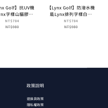
nx Golf】抗UV機
【Lynx Golf】防潑水機
ynx字樣山貓膠標
能Lynx排列字樣白色
OGO可調節式球帽
LOGO可調節式球帽
NT$784
NT$784
NT$980
NT$980
政策說明
退換貨政策
隱私權政策