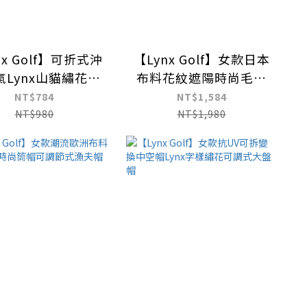
nx Golf】可折式沖
【Lynx Golf】女款日本
氣Lynx山貓繡花可
布料花紋遮陽時尚毛球
調節式球帽
帽馬球帽可調節式球帽
NT$784
NT$1,584
NT$980
NT$1,980