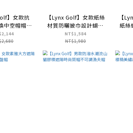
Golf】女款抗
【Lynx Golf】女款紙絲
【Ly
變換中空帽帽眉
材質防曬披巾設計蝴蝶
紙絲
調式大盤帽
結竹編不可調大盤帽
$2,144
NT$1,584
$2,680
NT$1,980