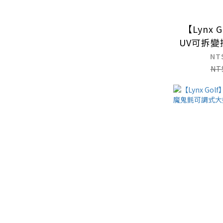
【Lynx 
UV可拆
印花可
NT
NT