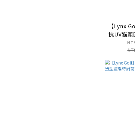
【Lynx 
抗UV貓
帽眉
NT
NT