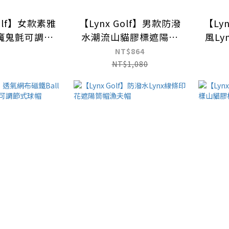
Golf】女款素雅
【Lynx Golf】男款防潑
【Ly
魔鬼氈可調式
水潮流山貓膠標遮陽時
風L
大盤帽
尚筒帽不可調漁夫帽
鬼
NT$864
NT$1,080