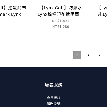
Golf】透氣網布
【Lynx Golf】防潑水
【Ly
mark Lynx刺
Lynx線條印花遮陽筒帽
能L
調節式球帽
漁夫帽
L
NT$1,024
NT$1,280
1
2
顧客服務
會員權益
服務說明