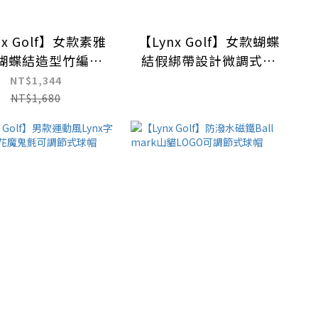
nx Golf】女款素雅
【Lynx Golf】女款蝴蝶
蝴蝶結造型竹編不
結假綁帶設計微調式大
可調大盤帽
盤帽
NT$1,344
NT$1,680