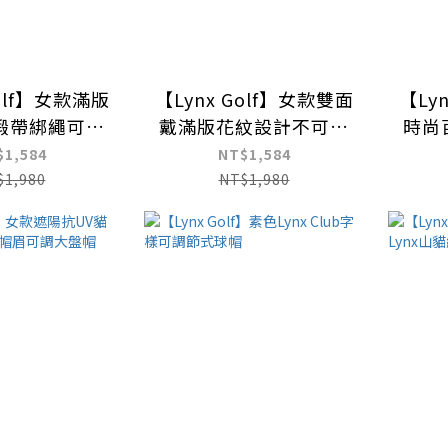
Golf】女款滿版
【Lynx Golf】女款雙面
【Ly
緞帶綁繩可調
戴滿版花紋設計不可調
時尚
漁夫帽
漁夫帽
$1,584
NT$1,584
$1,980
NT$1,980