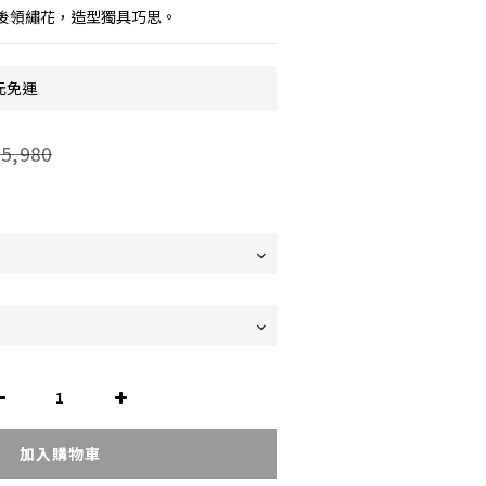
後領繡花，造型獨具巧思。
元免運
5,980
加入購物車