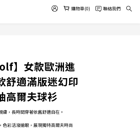
購物車(0)
聯絡我們
Golf】女款歐洲進
軟舒適滿版迷幻印
袖高爾夫球衫
親膚，長時間穿著依舊舒適自在。
，色彩活潑搶眼，展現獨特高爾夫時尚