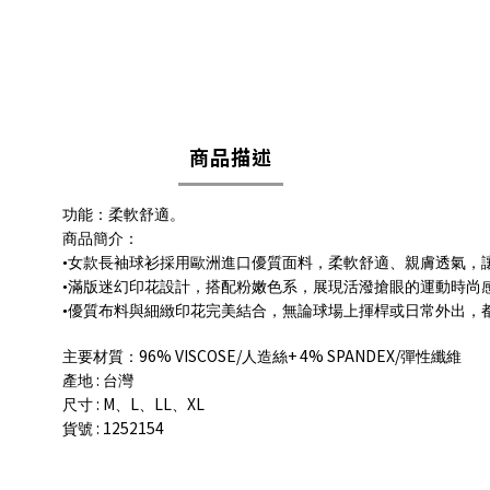
商品描述
功能：柔軟舒適。
商品簡介：
•女款長袖球衫採用歐洲進口優質面料，柔軟舒適、親膚透氣，
•滿版迷幻印花設計，搭配粉嫩色系，展現活潑搶眼的運動時尚
•優質布料與細緻印花完美結合，無論球場上揮桿或日常外出，
96% VISCOSE/
+ 4% SPANDEX/
主要材質：
人造絲
彈性纖維
:
產地
台灣
: M
L
LL
XL
尺寸
、
、
、
: 1252154
貨號