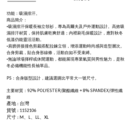
功能：吸濕排汗。
商品簡介：
•吸濕排汗保暖長袖立領衫，專為高爾夫及戶外運動設計。高效吸
濕排汗材質，保持肌膚乾爽舒適；內裡刷毛保暖設計，應對秋冬
低溫仍能靈活活動。
•肩膀拼接撞色剪裁搭配拉鍊立領，增添運動時尚感與造型層次。
合身剪裁，貼合身形線條，活動自如不受束縛。
•無論球場揮桿或休閒運動，都能展現專業氣質與男性魅力，是秋
冬必備機能性長袖單品。
PS
：合身版型設計，建議選購比平常大一號尺寸。
92% POLYESTER/
+ 8% SPANDEX/
主要材質：
聚酯纖維
彈性纖
維
產地
台灣
:
貨號
: 1152106
尺寸
、
、
、
: M
L
LL
XL