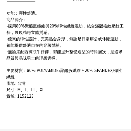
功能：彈性舒適。
商品簡介：
80%
20%
•採用
聚醯胺纖維與
彈性纖維混紡，結合滿版格紋壓紋工
藝，展現精緻立體質感。
•優異的彈性設計，完美貼合身形，無論是日常辦公或休閒運動，
都能提供舒適自在的穿著體驗。
•無論搭配西褲或牛仔褲，都能提升整體造型的時尚層次，是追求
品質與品味男士的理想選擇。
80% POLYAMIDE/
+ 20% SPANDEX/
主要材質：
聚醯胺纖維
彈性
纖維
:
產地
台灣
: M
L
LL
XL
尺寸
、
、
、
: 1152123
貨號