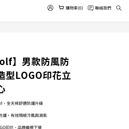
購物車(0)
聯絡我們
Golf】男款防風防
造型LOGO印花立
心
計，全天候舒適防護升級
防護，有效隔絕冷風與濕氣
GO印花、品牌織帶下擺