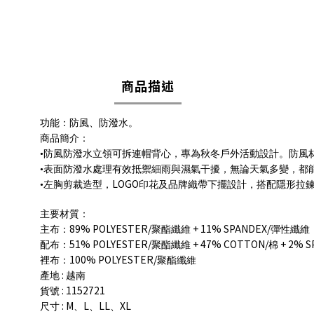
商品描述
功能：防風、防潑水。
商品簡介：
•防風防潑水立領可拆連帽背心，專為秋冬戶外活動設計。防風
•表面防潑水處理有效抵禦細雨與濕氣干擾，無論天氣多變，都
LOGO
•左胸剪裁造型，
印花及品牌織帶下擺設計，搭配隱形拉
主要材質：
89% POLYESTER/
+ 11% SPANDEX/
主布：
聚酯纖維
彈性纖維
51% POLYESTER/
+ 47% COTTON/
+ 2% S
配布：
聚酯纖維
棉
100% POLYESTER/
裡布：
聚酯纖維
:
產地
越南
: 1152721
貨號
: M
L
LL
XL
尺寸
、
、
、