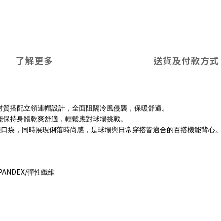
了解更多
送貨及付款方式
材質搭配立領連帽設計，全面阻隔冷風侵襲，保暖舒適。
能保持身體乾爽舒適，輕鬆應對球場挑戰。
鍊口袋，同時展現俐落時尚感，是球場與日常穿搭皆適合的百搭機能背心
PANDEX/
彈性纖維