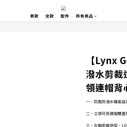
男款
女款
配件
所有商品
【Lynx 
潑水剪裁
領連帽背
一、防風防潑水機能設
二、立領可拆連帽雙重
三、左胸剪裁造型、LO