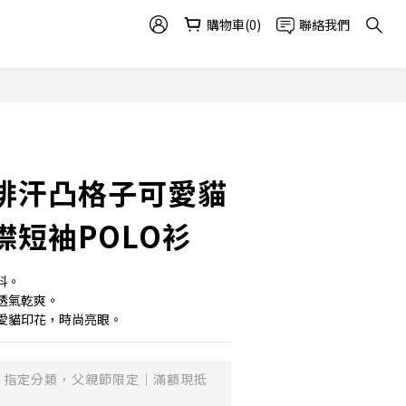
購物車(0)
聯絡我們
排汗凸格子可愛貓
襟短袖POLO衫
料。
透氣乾爽。
愛貓印花，時尚亮眼。
指定分類，父親節限定｜滿額現抵