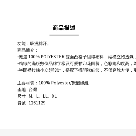
商品描述
功能：吸濕排汗。
商品簡介：
100% POLYESTER
•嚴選
雙面凸格子組織布料，結構立體透氣
•精緻的滿版數位品牌字樣及可愛貓印花圖騰，色彩飽和度高，
•半開襟拉鍊小立領設計，搭配下擺開衩細節，不僅穿脫方便，
100% Polyester/
主要材質：
聚酯纖維
:
產地
台灣
: M
L
LL
XL
尺寸
、
、
、
: 1261129
貨號