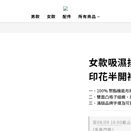
男款
女款
配件
所有商品
女款吸濕
印花半開
一、100% 聚酯機能布
二、雙面凸格子組織，
三、滿版品牌字樣及可
至
08/09 16:00
截止
(多重門檻)