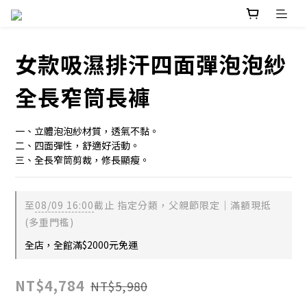
女款吸濕排汗四面彈泡泡紗
全長窄筒長褲
一、立體泡泡紗材質，透氣不黏。
二、四面彈性，舒適好活動。
三、全長窄筒剪裁，修長顯瘦。
至
08/09 16:00
截止
指定分類，父親節限定｜滿額現抵
(多重門檻)
全店，全館滿$2000元免運
NT$4,784
NT$5,980