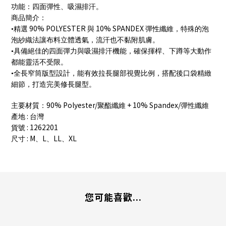
功能：四面彈性、吸濕排汗。
商品簡介：
90% POLYESTER
10% SPANDEX
•精選
與
彈性纖維，特殊的泡
泡紗織法讓布料立體透氣，流汗也不黏附肌膚。
•具備絕佳的四面彈力與吸濕排汗機能，確保揮桿、下蹲等大動作
都能靈活不受限。
•全長窄筒版型設計，能有效拉長腿部視覺比例，搭配後口袋精緻
細節，打造完美修長腿型。
90% Polyester/
+ 10% Spandex/
主要材質：
聚酯纖維
彈性纖維
:
產地
台灣
: 1262201
貨號
: M
L
LL
XL
尺寸
、
、
、
您可能喜歡...