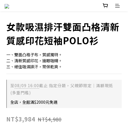
女款吸濕排汗雙面凸格清新
質感印花短袖POLO衫
一、雙面凸格子布，質感獨特。
二、清新質感印花，搶眼吸睛。
三、絕佳吸濕排汗，常保乾爽。
至
08/09 16:00
截止
指定分類，父親節限定｜滿額現抵
(多重門檻)
全店，全館滿$2000元免運
NT$3,984
NT$4,980