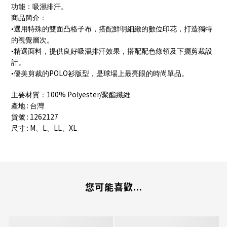
功能：吸濕排汗。
商品簡介：
•選用特殊的雙面凸格子布，搭配鮮明細緻的數位印花，打造獨特
的視覺層次。
•精選面料，提供良好吸濕排汗效果，搭配配色條領及下擺剪裁設
計。
POLO
•優美剪裁的
衫版型，是球場上最亮眼的時尚單品。
100% Polyester/
主要材質：
聚酯纖維
:
產地
台灣
: 1262127
貨號
: M
L
LL
XL
尺寸
、
、
、
您可能喜歡...