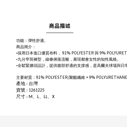
商品描述
功能：彈性舒適。
商品簡介：
91% POLYESTER
9% POLYURE
•採用日本進口優質布料，
與
•九分窄筒褲型，線條俐落流暢，展現都會女性的知性風格。
•全鬆緊腰頭設計，提供腹部舒適的支撐感，是高爾夫球場與日
91% POLYESTER/
+ 9% POLYURETHANE
主要材質：
聚酯纖維
產地
台灣
:
貨號
: 1261225
尺寸
、
、
、
: M
L
LL
X