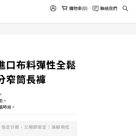
購物車(0)
聯絡我們
進口布料彈性全鬆
分窄筒長褲
。
如。
落時尚。
指定分類，父親節限定｜滿額現抵