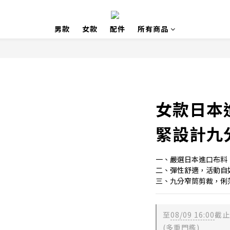
男款
女款
配件
所有商品
女款日本
緊設計九
一、嚴選日本進口布料
二、彈性舒適，活動自
三、九分窄筒剪裁，俐
至
08/09 16:00
截止
(多重門檻)