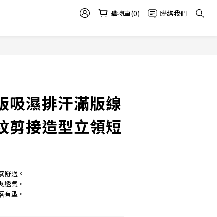
購物車(0)
聯絡我們
版吸濕排汗滿版線
紋剪接造型立領短
感舒適。
爽透氣。
落有型。