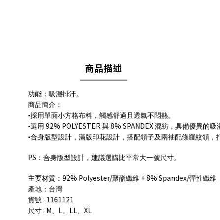
商品描述
功能：吸濕排汗。
商品簡介：
•採用單面小方格布料，觸感舒適且透氣不悶熱。
92% POLYESTER
8% SPANDEX
•選用
與
混紡，具備優異的吸
•合身版型設計，滿版印花設計，搭配領子及兩袖配條羅紋領，
PS
：合身版型設計，建議選購比平常大一號尺寸。
92% Polyester/
+ 8% Spandex/
主要材質：
聚酯纖維
彈性纖維
產地：台灣
: 1161121
貨號
: M
L
LL
XL
尺寸
、
、
、