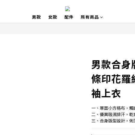
男款
女款
配件
所有商品
男款合身
條印花羅
袖上衣
一、單面小方格布，觸
二、優異吸濕排汗，乾
三、合身版型設計，俐