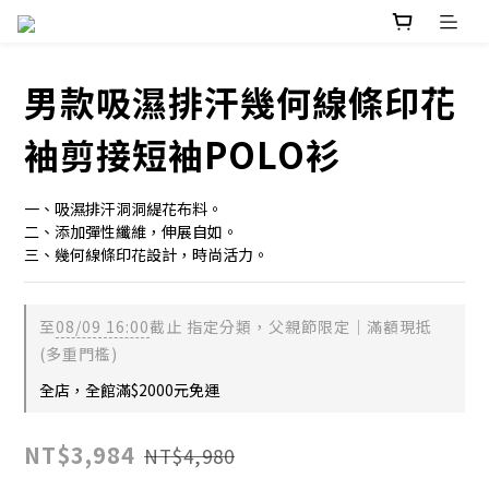
男款吸濕排汗幾何線條印花
袖剪接短袖POLO衫
一、吸濕排汗洞洞緹花布料。
二、添加彈性纖維，伸展自如。
三、幾何線條印花設計，時尚活力。
至
08/09 16:00
截止
指定分類，父親節限定｜滿額現抵
(多重門檻)
全店，全館滿$2000元免運
NT$3,984
NT$4,980