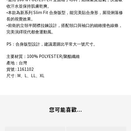
收汗水並保持肌膚乾爽。
Slim Fit
•本款為新系列
合身版型，能完美貼合身形，展現俐落修
長的視覺效果。
•前衛的立領半開襟拉鍊設計，搭配領口與袖口的細緻撞色線條，
完美演繹現代都會運動風。
PS
：合身版型設計，建議選購比平常大一號尺寸。
100% POLYESTER/
主要材質：
聚酯纖維
產地：台灣
: 1161102
貨號
: M
L
LL
XL
尺寸
、
、
、
您可能喜歡...