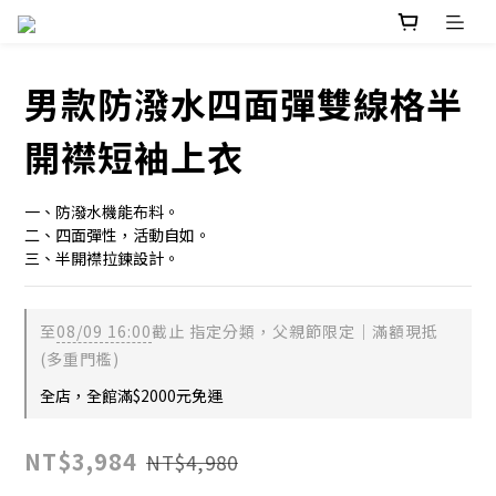
男款防潑水四面彈雙線格半
開襟短袖上衣
一、防潑水機能布料。
二、四面彈性，活動自如。
三、半開襟拉鍊設計。
至
08/09 16:00
截止
指定分類，父親節限定｜滿額現抵
(多重門檻)
全店，全館滿$2000元免運
NT$3,984
NT$4,980