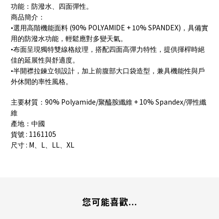
功能：防潑水、四面彈性。
商品簡介：
(90% POLYAMIDE + 10% SPANDEX)
•選用高階機能面料
，具備實
用的防潑水功能，輕鬆應對多變天氣。
•布面呈現獨特雙線格紋理，搭配四面高彈力特性，提供揮桿時絕
佳的延展性與舒適度。
•半開襟拉鍊立領設計，加上前腹部大口袋造型，兼具機能性與戶
外休閒的率性風格。
90% Polyamide/
+ 10% Spandex/
主要材質：
聚醯胺纖維
彈性纖
維
產地：中國
: 1161105
貨號
: M
L
LL
XL
尺寸
、
、
、
您可能喜歡...