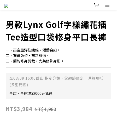
男款Lynx Golf字樣繡花插
Tee造型口袋修身平口長褲
一、高含量彈性纖維，活動自如。
二、窄管版型，布料舒適。
三、簡約修身剪裁，完美修飾身形。
至
08/09 16:00
截止
指定分類，父親節限定｜滿額現抵
(多重門檻)
全店，全館滿$2000元免運
NT$3,984
NT$4,980