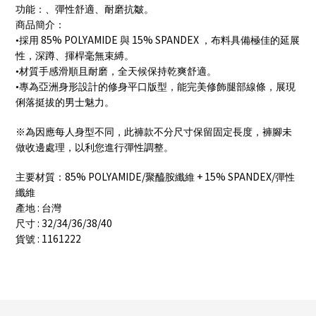
功能：、彈性舒適、耐磨抗皺。
商品簡介：
85% POLYAMIDE
15% SPANDEX
•採用
與
，布料具備極佳的延展
性，深蹲、揮桿毫無束縛。
•材質手感滑順且耐磨，全天候保持乾爽舒適。
•專為亞洲身形設計的修身平口版型，能完美修飾腿部線條，展現
俐落挺拔的男士魅力。
※為因應每人身型不同，此褲款不分尺寸保留固定長度，褲腳未
做收邊處理，以利您進行彈性調整。
85% POLYAMIDE/
+ 15% SPANDEX/
主要材質：
聚醯胺纖維
彈性
纖維
:
產地
台灣
: 32/34/36/38/40
尺寸
: 1161222
貨號