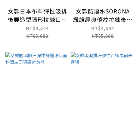
女款日本布料彈性吸排
女款防潑水SORONA
後腰造型隱形拉鍊口袋
纖維經典條紋拉鍊後袋
九分褲
九分褲
NT$4,544
NT$4,544
NT$5,680
NT$5,680