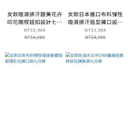
女款吸濕排汗甜美花卉
女款日本進口布料彈性
印花開杈鈕扣設計七分
吸濕排汗造型褲口設計
褲
七分褲
NT$3,984
NT$3,984
NT$4,980
NT$4,980