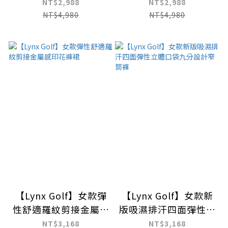
貓頭印花LOGO百褶裙
NT$2,988
NT$2,988
NT$4,980
NT$4,980
【Lynx Golf】女款彈
【Lynx Golf】女款新
性舒適羅紋剪接金屬感
版吸濕排汗四面彈性立
印花褲裙
體口袋九分設計窄筒褲
NT$3,168
NT$3,168