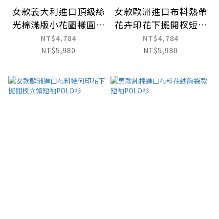
女款義大利進口頂級絲
女款歐洲進口布料熱帶
光棉滿版小花圖樣圓領
花卉印花下擺開杈短袖
上衣
POLO衫
NT$4,784
NT$4,784
NT$5,980
NT$5,980