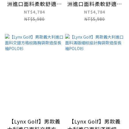
洲進口面料柔軟舒適滿
洲進口面料柔軟舒適圓
版迷幻印花設計長袖高
領拉鍊滿版草寫印花長
NT$4,784
NT$4,784
爾夫球衫
袖高爾夫球衫
NT$5,980
NT$5,980
【Lynx Golf】男款義
【Lynx Golf】男款義