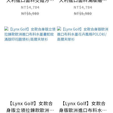
大利進口面料交錯方格
大利進口面料滿版細紋
紋路胸袋款造型長袖
設計胸袋款造型長袖
NT$4,784
NT$4,784
POLO衫
POLO衫
NT$5,980
NT$5,980
【Lynx Golf】女款合
【Lynx Golf】女款合
身版立領拉鍊款歐洲進
身版歐洲進口布料水墨