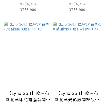
口布料水墨畫蛇紋滿版
花卉風格POLO衫/高
NT$4,784
NT$4,784
印花圓領衫/高爾夫球
爾夫球衫
NT$5,980
NT$5,980
衫
【Lynx Golf】歐洲布
【Lynx Golf】歐洲布
料花草印花電腦領開杈
料花草光影感開杈設計