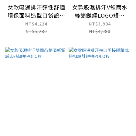
女款吸濕排汗彈性舒適
女款吸濕排汗V領雨水
環保面料造型口袋設計
絲鎖鏈繡LOGO短袖
長褲
POLO衫
NT$4,224
NT$3,984
NT$5,280
NT$4,980