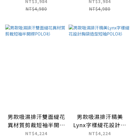
短袖POLO衫
型短袖POLO衫
NT$3,984
NT$3,984
NT$4,980
NT$4,980
男款吸濕排汗雙面緹花
男款吸濕排汗精美
異材質剪裁短袖半開襟
Lynx字樣緹花設計胸
POLO衫
袋造型短袖POLO衫
NT$4,224
NT$4,224