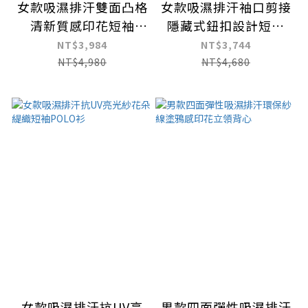
女款吸濕排汗雙面凸格
女款吸濕排汗袖口剪接
清新質感印花短袖
隱藏式鈕扣設計短袖
POLO衫
POLO衫
NT$3,984
NT$3,744
NT$4,980
NT$4,680
女款吸濕排汗抗UV亮
男款四面彈性吸濕排汗