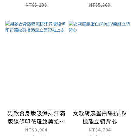
NT$5,280
NT$5,280
男款合身版吸濕排汗滿
女款膚感蛋白絲抗UV
版線條印花羅紋剪接造
機能立領背心
型立領短袖上衣
NT$3,984
NT$4,784