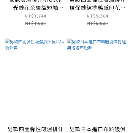
光紗花朵緹織短袖
環保紗線塗鴉感印花立
POLO衫
領背心
NT$3,744
NT$5,584
NT$4,680
NT$6,980
男款四面彈性吸濕排汗
男款日本進口布料吸濕