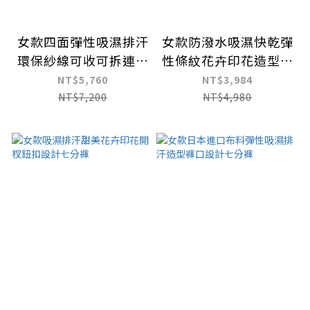
女款四面彈性吸濕排汗
女款防潑水吸濕快乾彈
環保紗線可收可拆連帽
性條紋花卉印花造型短
背心
裙
NT$5,760
NT$3,984
NT$7,200
NT$4,980