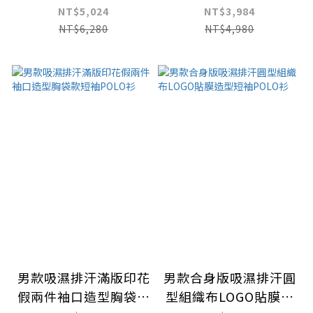
領短袖上衣
NT$5,024
NT$3,984
NT$6,280
NT$4,980
男款吸濕排汗滿版印花
男款合身版吸濕排汗圓
假兩件袖口造型胸袋款
型組織布LOGO貼膜造