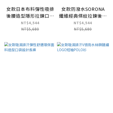
女款日本布料彈性吸排
女款防潑水SORONA
後腰造型隱形拉鍊口袋
纖維經典條紋拉鍊後袋
九分褲
九分褲
NT$4,544
NT$4,544
NT$5,680
NT$5,680