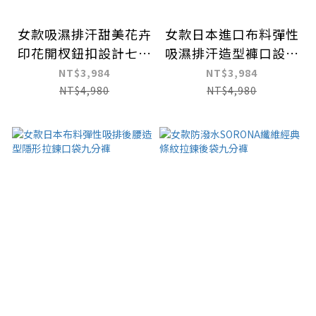
女款吸濕排汗甜美花卉
女款日本進口布料彈性
印花開杈鈕扣設計七分
吸濕排汗造型褲口設計
褲
七分褲
NT$3,984
NT$3,984
NT$4,980
NT$4,980