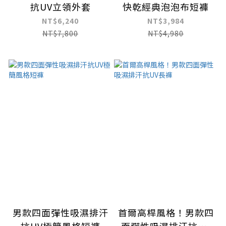
抗UV立領外套
快乾經典泡泡布短褲
NT$6,240
NT$3,984
NT$7,800
NT$4,980
男款四面彈性吸濕排汗
首爾高桿風格！男款四