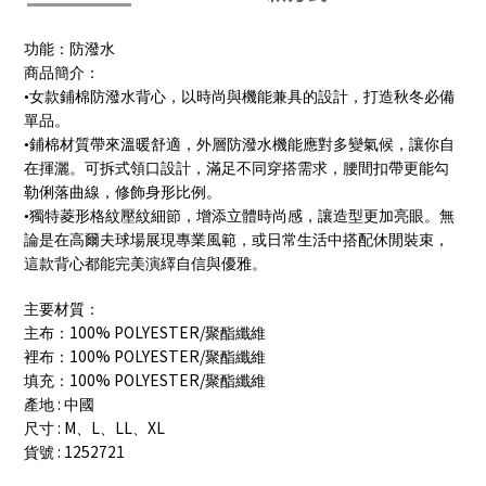
功能：防潑水
商品簡介：
•女款鋪棉防潑水背心，以時尚與機能兼具的設計，打造秋冬必備
單品。
•鋪棉材質帶來溫暖舒適，外層防潑水機能應對多變氣候，讓你自
在揮灑。可拆式領口設計，滿足不同穿搭需求，腰間扣帶更能勾
勒俐落曲線，修飾身形比例。
•獨特菱形格紋壓紋細節，增添立體時尚感，讓造型更加亮眼。無
論是在高爾夫球場展現專業風範，或日常生活中搭配休閒裝束，
這款背心都能完美演繹自信與優雅。
主要材質：
100% POLYESTER/
主布：
聚酯纖維
100% POLYESTER/
裡布：
聚酯纖維
100% POLYESTER/
填充：
聚酯纖維
:
產地
中國
: M
L
LL
XL
尺寸
、
、
、
: 1252721
貨號