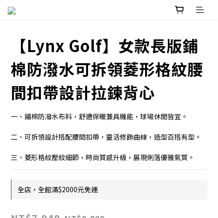
【Lynx Golf】女款長版鋪
棉防潑水可拆領菱形格紋腰
間扣帶設計拉鍊背心
一、鋪棉防潑水布料，舒適保暖兼具機能，球場休閒皆宜。
二、可拆領設計搭配腰間扣帶，靈活修飾曲線，造型百搭有型。
三、菱形格紋壓紋細節，時尚質感升級，展現俐落優雅氣質。
全店，全館滿$2000元免運