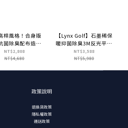
高桿風格！合身版
【Lynx Golf】石墨稀保
抗菌除臭配布造型
暖抑菌除臭3M反光平口
高領POLO衫
窄管休閒長褲
NT$2,808
NT$3,588
NT$4,680
NT$5,980
政策說明
退換貨政策
隱私權政策
運送政策