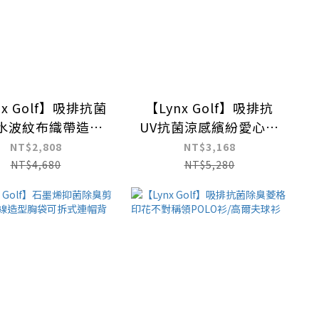
nx Golf】吸排抗菌
【Lynx Golf】吸排抗
水波紋布織帶造型
UV抗菌涼感繽紛愛心塗
POLO衫/高爾夫球
鴉立領POLO衫/高爾夫
NT$2,808
NT$3,168
衫
球衫
NT$4,680
NT$5,280