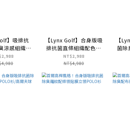
Golf】吸排抗
【Lynx Golf】合身版吸
【Ly
防臭涼感組織布
排抗菌直條組織配色領
菌除
O衫/高爾夫球
左肩印花POLO衫/高爾
型胸
$2,988
NT$2,988
衫
夫球衫
$4,980
NT$4,980