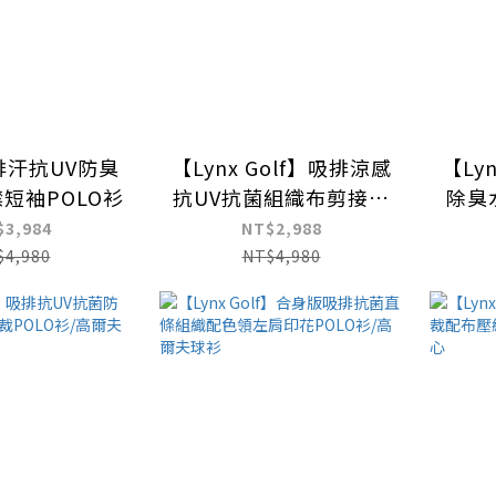
排汗抗UV防臭
【Lynx Golf】吸排涼感
【Ly
短袖POLO衫
抗UV抗菌組織布剪接膠
除臭
印短袖POLO衫/高爾夫
立領
$3,984
NT$2,988
球衫
$4,980
NT$4,980