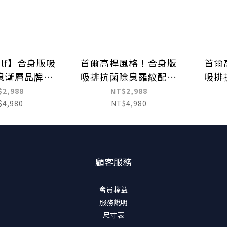
Golf】合身版吸
首爾高桿風格！合身版
首爾
臭漸層品牌字
吸排抗菌除臭羅紋配條
吸排
衫/高爾夫球衫
領貼膜立領POLO衫
$2,988
NT$2,988
$4,980
NT$4,980
顧客服務
會員權益
服務說明
尺寸表