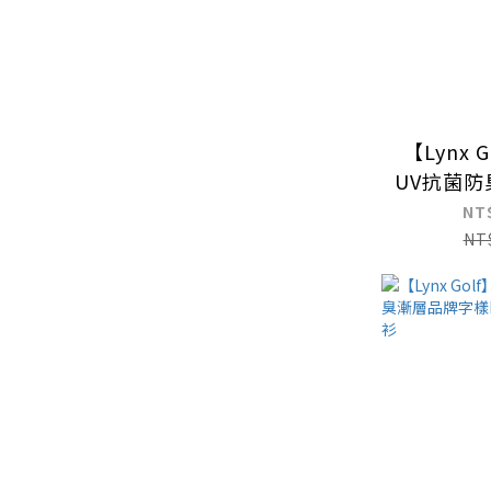
【Lynx 
UV抗菌
剪裁POL
NT
NT