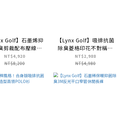
nx Golf】石墨烯抑
【Lynx Golf】吸排抗菌
臭剪裁配布壓線造
除臭菱格印花不對稱領
袋可拆式連帽背心
POLO衫/高爾夫球衫
NT$4,920
NT$2,988
NT$8,200
NT$4,980